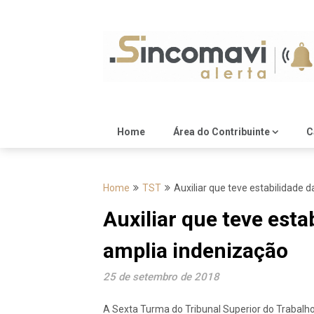
Skip
to
content
Home
Área do Contribuinte
C
Home
TST
Auxiliar que teve estabilidade 
Auxiliar que teve esta
amplia indenização
25 de setembro de 2018
A Sexta Turma do Tribunal Superior do Trabalho