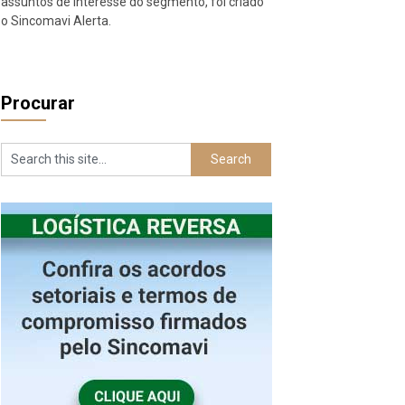
assuntos de interesse do segmento, foi criado
o Sincomavi Alerta.
Procurar