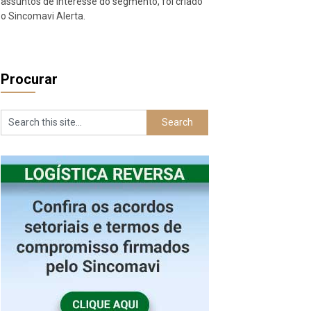
assuntos de interesse do segmento, foi criado
o Sincomavi Alerta.
Procurar