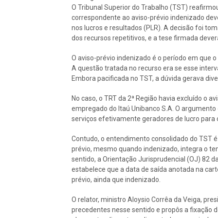
O Tribunal Superior do Trabalho (TST) reafirmo
correspondente ao aviso-prévio indenizado deve
nos lucros e resultados (PLR). A decisão foi to
dos recursos repetitivos, e a tese firmada dev
O aviso-prévio indenizado é o período em que 
A questão tratada no recurso era se esse inter
Embora pacificada no TST, a dúvida gerava dive
No caso, o TRT da 2ª Região havia excluído o av
empregado do Itaú Unibanco S.A. O argumento 
serviços efetivamente geradores de lucro para
Contudo, o entendimento consolidado do TST é d
prévio, mesmo quando indenizado, integra o te
sentido, a Orientação Jurisprudencial (OJ) 82 da
estabelece que a data de saída anotada na cart
prévio, ainda que indenizado.
O relator, ministro Aloysio Corrêa da Veiga, pre
precedentes nesse sentido e propôs a fixação de