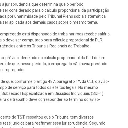
u a jurisprudência que determina que o período
 ser considerado para o cálculo proporcional da participação
mada por unanimidade pelo Tribunal Pleno sob a sistemática
erá ser aplicada aos demais casos sobre o mesmo tema.
o empregado está dispensado de trabalhar mas recebe salário.
valo deve ser computado para cálculo proporcional da PLR.
rgências entre os Tribunais Regionais do Trabalho.
iso-prévio indenizado no cálculo proporcional da PLR de um
era de que, nesse período, o empregado não havia prestado
 o empregador.
e que, conforme o artigo 487, parágrafo 1º, da CLT, o aviso-
mpo de serviço para todos os efeitos legais. No mesmo
 Subseção I Especializada em Dissídios Individuais (SDI-1)
eira de trabalho deve corresponder ao término do aviso-
sidente do TST, ressaltou que o Tribunal tem diversos
 tese jurídica para reafirmar essa jurisprudência. Segundo