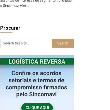
assuntos de interesse do segmento, foi criado
o Sincomavi Alerta.
Procurar