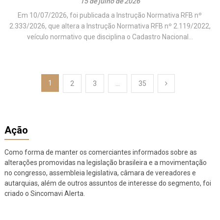
15 de julho de 2026
Em 10/07/2026, foi publicada a Instrução Normativa RFB nº
2.333/2026, que altera a Instrução Normativa RFB nº 2.119/2022,
veículo normativo que disciplina o Cadastro Nacional...
Paginação
1
2
3
…
35
de
posts
Ação
Como forma de manter os comerciantes informados sobre as
alterações promovidas na legislação brasileira e a movimentação
no congresso, assembleia legislativa, câmara de vereadores e
autarquias, além de outros assuntos de interesse do segmento, foi
criado o Sincomavi Alerta.