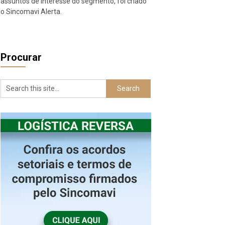
assuntos de interesse do segmento, foi criado
o Sincomavi Alerta.
Procurar