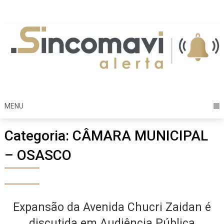
Skip
to
content
MENU
Categoria:
CÂMARA MUNICIPAL
– OSASCO
Expansão da Avenida Chucri Zaidan é
discutida em Audiência Pública