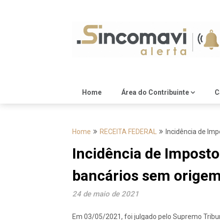
Skip
to
content
Home
Área do Contribuinte
C
Home
RECEITA FEDERAL
Incidência de Im
Incidência de Imposto
bancários sem origem 
24 de maio de 2021
Em 03/05/2021, foi julgado pelo Supremo Tribu