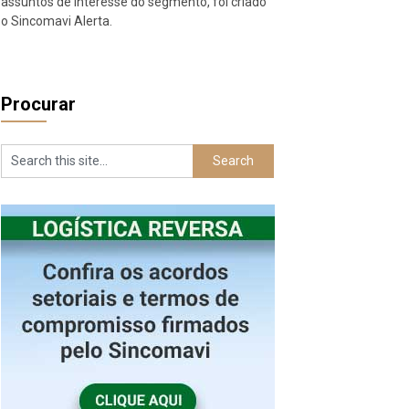
assuntos de interesse do segmento, foi criado
o Sincomavi Alerta.
Procurar