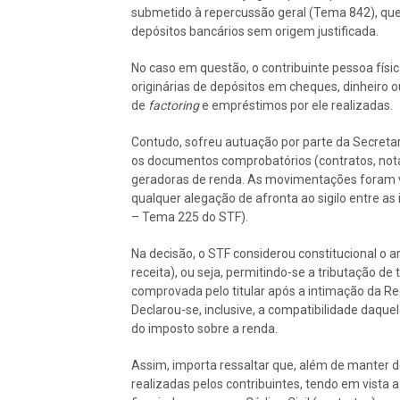
submetido à repercussão geral (Tema 842), que 
depósitos bancários sem origem justificada.
No caso em questão, o contribuinte pessoa fís
originárias de depósitos em cheques, dinheiro ou
de
factoring
e empréstimos por ele realizadas.
Contudo, sofreu autuação por parte da Secretari
os documentos comprobatórios (contratos, notas
geradoras de renda. As movimentações foram ve
qualquer alegação de afronta ao sigilo entre as 
– Tema 225 do STF).
Na decisão, o STF considerou constitucional o ar
receita), ou seja, permitindo-se a tributação de
comprovada pelo titular após a intimação da Rec
Declarou-se, inclusive, a compatibilidade daque
do imposto sobre a renda.
Assim, importa ressaltar que, além de manter
realizadas pelos contribuintes, tendo em vista