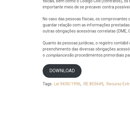
fiscais, bem como o Código Civil (contratos), 
importante meio de se precaver contra possíve
No caso das pessoas físicas, os comprovantes
guardar relação com as informações prestadas
outras obrigações acessórias correlatas (DME,
Quanto às pessoas jurídicas, o registro contáb
preenchimento das diversas obrigações acessóri
o
compliance
são procedimentos primordiais p
DOWNLOAD
Tags:
Lei 9430/1996
,
RE 855649
,
Recurso Extr