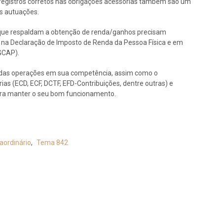
os registros corretos nas obrigações acessórias também são um
is autuações.
 que respaldam a obtenção de renda/ganhos precisam
 na Declaração de Imposto de Renda da Pessoa Física e em
 GCAP).
il das operações em sua competência, assim como o
as (ECD, ECF, DCTF, EFD-Contribuições, dentre outras) e
ara manter o seu bom funcionamento.
aordinário
,
Tema 842