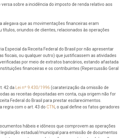
versa sobre a incidência do imposto de renda relativo aos
ica alegava que as movimentações financeiras eram
 títulos, oriundos de clientes, relacionados às operações
a Especial da Receita Federal do Brasil por não apresentar
 fiscais, ou qualquer outro) que justificassem as atividades
rificadas por meio de extratos bancários, estando afastada
instituições financeiras e os contribuintes (Repercussão Geral
t. 42 da
Lei nº 9.430/1996
(caraterização da omissão de
 todas as receitas depositadas em conta, cuja origem não for
eita Federal do Brasil para prestar esclarecimentos.
la regra com o art. 43 do
CTN
, o qual define os fatos geradores
 documentos hábeis e idôneos que comprovem as operações
 a legislação estadual/municipal para emissão de documentos