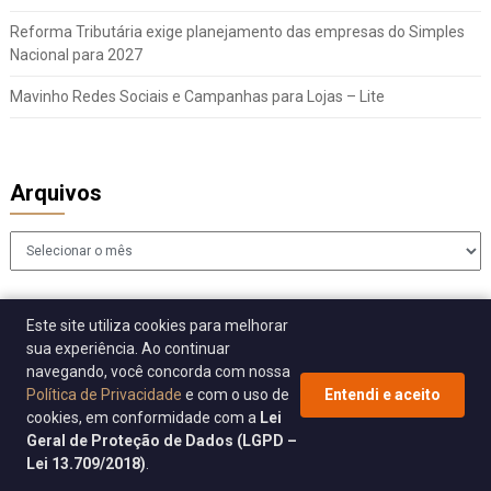
Reforma Tributária exige planejamento das empresas do Simples
Nacional para 2027
Mavinho Redes Sociais e Campanhas para Lojas – Lite
Arquivos
Arquivos
Este site utiliza cookies para melhorar
sua experiência. Ao continuar
navegando, você concorda com nossa
Política de Privacidade
e com o uso de
Entendi e aceito
cookies, em conformidade com a
Lei
© 2026 Sincomavi Alerta
| WordPress Theme by
Superb WordPress
Geral de Proteção de Dados (LGPD –
Themes
Lei 13.709/2018)
.
Back to Top ↑