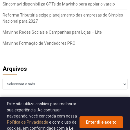
Sincomavi disponibiliza GPTs do Mavinho para apoiar o varejo
Reforma Tributária exige planejamento das empresas do Simples
Nacional para 2027
Mavinho Redes Sociais e Campanhas para Lojas – Lite
Mavinho Formação de Vendedores PRO
Arquivos
Arquivos
Este site utiliza cookies para melhorar
sua experiência. Ao continuar
navegando, você concorda com nossa
Política de Privacidade
e com o uso de
Entendi e aceito
cookies, em conformidade com a
Lei
© 2026 Sincomavi Alerta
| WordPress Theme by
Superb WordPress