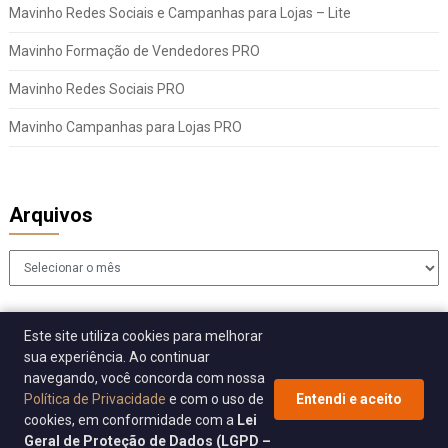
Mavinho Redes Sociais e Campanhas para Lojas – Lite
Mavinho Formação de Vendedores PRO
Mavinho Redes Sociais PRO
Mavinho Campanhas para Lojas PRO
Arquivos
Arquivos
Este site utiliza cookies para melhorar
sua experiência. Ao continuar
navegando, você concorda com nossa
Política de Privacidade
e com o uso de
Entendi e aceito
cookies, em conformidade com a
Lei
© 2026 Sincomavi Alerta
| WordPress Theme by
Superb WordPress
Geral de Proteção de Dados (LGPD –
Themes