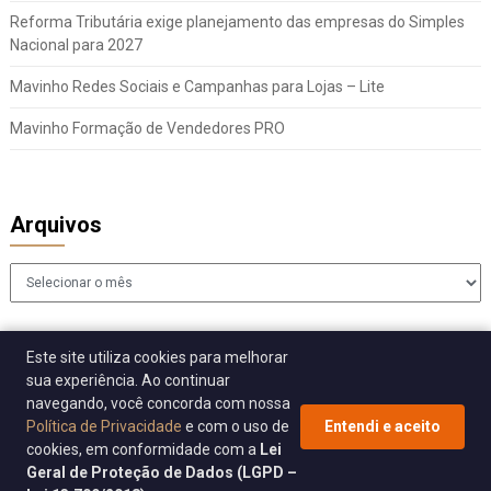
Reforma Tributária exige planejamento das empresas do Simples
Nacional para 2027
Mavinho Redes Sociais e Campanhas para Lojas – Lite
Mavinho Formação de Vendedores PRO
Arquivos
Arquivos
Este site utiliza cookies para melhorar
sua experiência. Ao continuar
navegando, você concorda com nossa
Política de Privacidade
e com o uso de
Entendi e aceito
cookies, em conformidade com a
Lei
© 2026 Sincomavi Alerta
| WordPress Theme by
Superb WordPress
Geral de Proteção de Dados (LGPD –
Themes