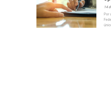
14 d
Por 
Fede
únic