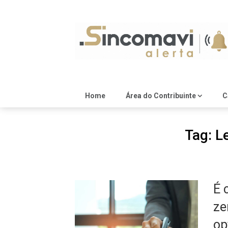
Skip
to
content
Home
Área do Contribuinte
C
Tag:
L
É 
ze
op