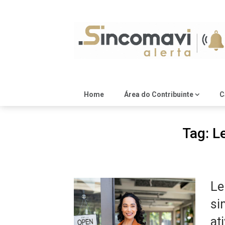
Skip
to
content
Home
Área do Contribuinte
C
Tag:
L
Le
si
at