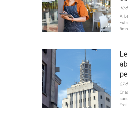
10 d
A Le
Esta
âmbi
Le
ab
pe
27 d
Cria
sanc
Freit