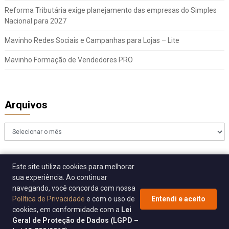
Reforma Tributária exige planejamento das empresas do Simples
Nacional para 2027
Mavinho Redes Sociais e Campanhas para Lojas – Lite
Mavinho Formação de Vendedores PRO
Arquivos
Arquivos
Este site utiliza cookies para melhorar
sua experiência. Ao continuar
navegando, você concorda com nossa
Política de Privacidade
e com o uso de
Entendi e aceito
cookies, em conformidade com a
Lei
© 2026 Sincomavi Alerta
| WordPress Theme by
Superb WordPress
Geral de Proteção de Dados (LGPD –
Themes