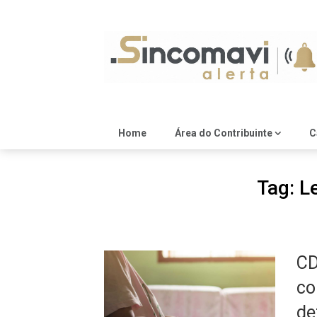
Skip
to
content
Home
Área do Contribuinte
C
Tag:
L
CD
co
de