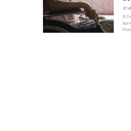
31 d
A Co
apro
Pess