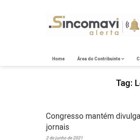
Skip
to
content
Home
Área do Contribuinte
C
Tag:
L
Congresso mantém divulgaç
jornais
2 de junho de 2021