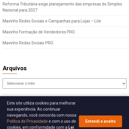
Reforma Tributária exige planejamento das empresas do Simples
Nacional para 2027
Mavinho Redes Sociais e Campanhas para Lojas – Lite
Mavinho Formação de Vendedores PRO
Mavinho Redes Sociais PRO
Arquivos
Arquivos
Este site utiliza cookies para melhorar
sua experiência. Ao continuar
navegando, você concorda com nossa
Política de Privacidade
e com o uso de
Entendi e aceito
cookies, em conformidade com a
Lei
© 2026 Sincomavi Alerta
| WordPress Theme by
Superb WordPress