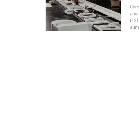
Com 
abst
(12)
aume