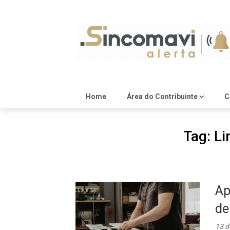
Skip
to
content
Home
Área do Contribuinte
C
Tag:
Li
Ap
de
13 d