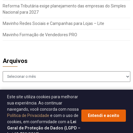
Reforma Tributária exige planejamento das empresas do Simples
Nacional para 2027
Mavinho Redes Sociais e Campanhas para Lojas – Lite
Mavinho Formação de Vendedores PRO
Arquivos
Arquivos
Este site utiliza cookies para melhorar
sua experiência. Ao continuar
navegando, você concorda com nossa
Política de Privacidade
e com o uso de
Entendi e aceito
cookies, em conformidade com a
Lei
© 2026 Sincomavi Alerta
| WordPress Theme by
Superb WordPress
Geral de Proteção de Dados (LGPD –
Themes