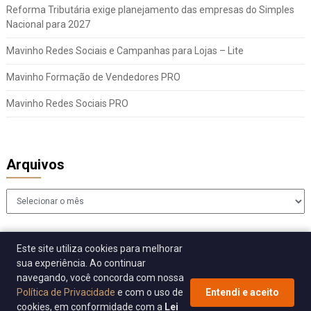
Reforma Tributária exige planejamento das empresas do Simples
Nacional para 2027
Mavinho Redes Sociais e Campanhas para Lojas – Lite
Mavinho Formação de Vendedores PRO
Mavinho Redes Sociais PRO
Arquivos
Arquivos
Este site utiliza cookies para melhorar
sua experiência. Ao continuar
navegando, você concorda com nossa
Política de Privacidade
e com o uso de
Entendi e aceito
cookies, em conformidade com a
Lei
© 2026 Sincomavi Alerta
| WordPress Theme by
Superb WordPress