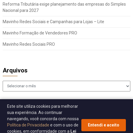
Reforma Tributária exige planejamento das empresas do Simples
Nacional para 2027
Mavinho Redes Sociais e Campanhas para Lojas – Lite
Mavinho Formação de Vendedores PRO
Mavinho Redes Sociais PRO
Arquivos
Arquivos
Este site utiliza cookies para melhorar
sua experiência. Ao continuar
navegando, você concorda com nossa
Política de Privacidade
e com o uso de
Entendi e aceito
cookies, em conformidade com a
Lei
© 2026 Sincomavi Alerta
| WordPress Theme by
Superb WordPress