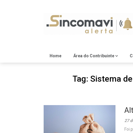
Skip
to
content
Home
Área do Contribuinte
C
Tag:
Sistema de
Al
27 d
Foi 