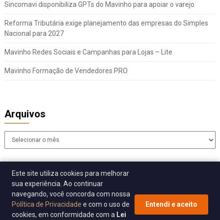
Sincomavi disponibiliza GPTs do Mavinho para apoiar o varejo
Reforma Tributária exige planejamento das empresas do Simples
Nacional para 2027
Mavinho Redes Sociais e Campanhas para Lojas – Lite
Mavinho Formação de Vendedores PRO
Arquivos
Arquivos
Este site utiliza cookies para melhorar
sua experiência. Ao continuar
navegando, você concorda com nossa
Política de Privacidade
e com o uso de
Entendi e aceito
cookies, em conformidade com a
Lei
© 2026 Sincomavi Alerta
| WordPress Theme by
Superb WordPress