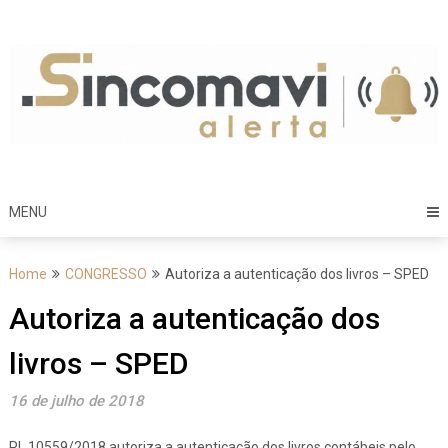
Skip
to
content
MENU
Home
CONGRESSO
Autoriza a autenticação dos livros – SPED
Autoriza a autenticação dos
livros – SPED
16 de julho de 2018
PL 10559/2018 autoriza a autenticação dos livros contábeis pelo