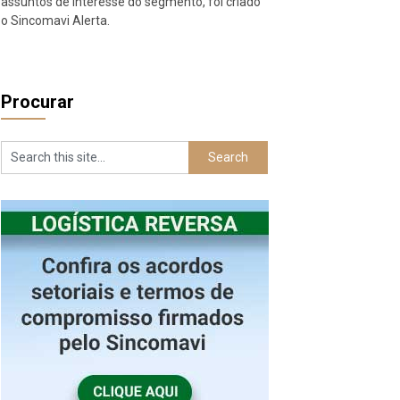
assuntos de interesse do segmento, foi criado
o Sincomavi Alerta.
Procurar