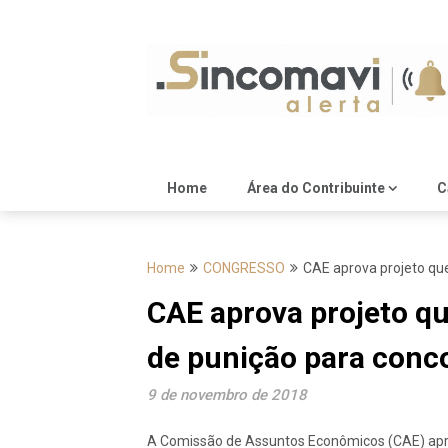
Skip
to
content
Home
Área do Contribuinte
C
Home
CONGRESSO
CAE aprova projeto que
CAE aprova projeto qu
de punição para conco
9 de novembro de 2018
A Comissão de Assuntos Econômicos (CAE) aprov