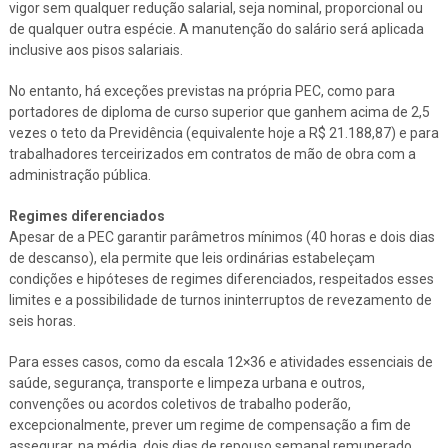
vigor sem qualquer redução salarial, seja nominal, proporcional ou
de qualquer outra espécie. A manutenção do salário será aplicada
inclusive aos pisos salariais.
No entanto, há exceções previstas na própria PEC, como para
portadores de diploma de curso superior que ganhem acima de 2,5
vezes o teto da Previdência (equivalente hoje a R$ 21.188,87) e para
trabalhadores terceirizados em contratos de mão de obra com a
administração pública.
Regimes diferenciados
Apesar de a PEC garantir parâmetros mínimos (40 horas e dois dias
de descanso), ela permite que leis ordinárias estabeleçam
condições e hipóteses de regimes diferenciados, respeitados esses
limites e a possibilidade de turnos ininterruptos de revezamento de
seis horas.
Para esses casos, como da escala 12×36 e atividades essenciais de
saúde, segurança, transporte e limpeza urbana e outros,
convenções ou acordos coletivos de trabalho poderão,
excepcionalmente, prever um regime de compensação a fim de
assegurar, na média, dois dias de repouso semanal remunerado