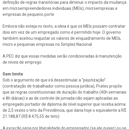
definição de regras transitórias para diminuir o impacto da mudança
em microempreendedores individuais (MEIs), microempresas e
empresas de pequeno porte.
Embora não esteja no texto, a ideia é que os MEIs possam contratar
dois em vez de um empregado como é permitido hoje. O governo
também aceitou reajustar os valores de enquadramento de MEIs,
micro e pequenas empresas no Simples Nacional.
A PEC diz que essas medidas serão condicionadas à manutenção
de níveis de emprego.
Sem limite
Sob o argumento de que irá desestimular a “pejotização”
(contratação de trabalhador como pessoa jurídica), Prates propõe
que as regras constitucionais de duração do trabalho (40h semanais
e 8h diárias) e as de controle de jornada não sejam aplicadas ao
empregado portador de diploma de nível superior que receba acima
de 2,5 vezes o teto da Previdência, que daria hoje o equivalente a R$
21.188,87 (R$ 8.475,55 de teto).
A exceção seria por liberalidade do empregador (se ele quiser) ou se