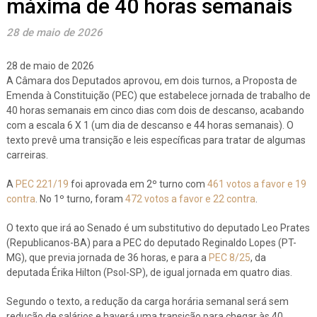
máxima de 40 horas semanais
28 de maio de 2026
28 de maio de 2026
A Câmara dos Deputados aprovou, em dois turnos, a Proposta de
Emenda à Constituição (PEC) que estabelece jornada de trabalho de
40 horas semanais em cinco dias com dois de descanso, acabando
com a escala 6 X 1 (um dia de descanso e 44 horas semanais). O
texto prevê uma transição e leis específicas para tratar de algumas
carreiras.
A
PEC 221/19
foi aprovada em 2º turno com
461 votos a favor e 19
contra
. No 1º turno, foram
472 votos a favor e 22 contra
.
O texto que irá ao Senado é um substitutivo do deputado Leo Prates
(Republicanos-BA) para a PEC do deputado Reginaldo Lopes (PT-
MG), que previa jornada de 36 horas, e para a
PEC 8/25
, da
deputada Érika Hilton (Psol-SP), de igual jornada em quatro dias.
Segundo o texto, a redução da carga horária semanal será sem
redução de salários e haverá uma transição para chegar às 40