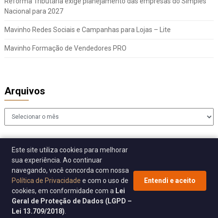
Reforma Tributária exige planejamento das empresas do Simples
Nacional para 2027
Mavinho Redes Sociais e Campanhas para Lojas – Lite
Mavinho Formação de Vendedores PRO
Arquivos
Arquivos
Este site utiliza cookies para melhorar
sua experiência. Ao continuar
navegando, você concorda com nossa
Política de Privacidade
e com o uso de
Entendi e aceito
cookies, em conformidade com a
Lei
© 2026 Sincomavi Alerta
| WordPress Theme by
Superb WordPress
Geral de Proteção de Dados (LGPD –
Themes
Lei 13.709/2018)
.
Back to Top ↑