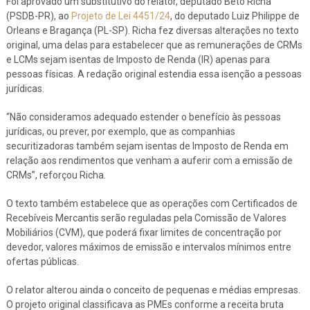
Foi aprovado um substitutivo do relator, deputado Beto Richa
(PSDB-PR), ao
Projeto de Lei 4451/24
, do deputado Luiz Philippe de
Orleans e Bragança (PL-SP). Richa fez diversas alterações no texto
original, uma delas para estabelecer que as remunerações de CRMs
e LCMs sejam isentas de Imposto de Renda (IR) apenas para
pessoas físicas. A redação original estendia essa isenção a pessoas
jurídicas.
“Não consideramos adequado estender o benefício às pessoas
jurídicas, ou prever, por exemplo, que as companhias
securitizadoras também sejam isentas de Imposto de Renda em
relação aos rendimentos que venham a auferir com a emissão de
CRMs”, reforçou Richa.
O texto também estabelece que as operações com Certificados de
Recebíveis Mercantis serão reguladas pela Comissão de Valores
Mobiliários (CVM), que poderá fixar limites de concentração por
devedor, valores máximos de emissão e intervalos mínimos entre
ofertas públicas.
O relator alterou ainda o conceito de pequenas e médias empresas.
O projeto original classificava as PMEs conforme a receita bruta