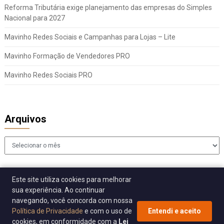
Reforma Tributária exige planejamento das empresas do Simples
Nacional para 2027
Mavinho Redes Sociais e Campanhas para Lojas – Lite
Mavinho Formação de Vendedores PRO
Mavinho Redes Sociais PRO
Arquivos
Arquivos
Este site utiliza cookies para melhorar
sua experiência. Ao continuar
navegando, você concorda com nossa
Política de Privacidade
e com o uso de
Entendi e aceito
cookies, em conformidade com a
Lei
© 2026 Sincomavi Alerta
| WordPress Theme by
Superb WordPress