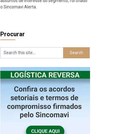
assuntos de interesse do segmento, foi criado
o Sincomavi Alerta.
Procurar