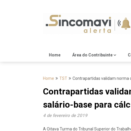
Skip
to
content
Home
Área do Contribuinte
C
Home
TST
Contrapartidas validam norma co
Contrapartidas valida
salário-base para cálc
4 de fevereiro de 2019
A Oitava Turma do Tribunal Superior do Trabal