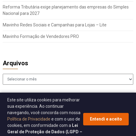
Reforma Tributária exige planejamento das empresas do Simples
Nacional para 2027
Mavinho Redes Sociais e Campanhas para Lojas – Lite
Mavinho Formação de Vendedores PRO
Arquivos
Arquivos
Este site utiliza cookies para melhorar
sua experiência. Ao continuar
navegando, você concorda com nossa
Política de Privacidade
e com o uso de
Entendi e aceito
cookies, em conformidade com a
Lei
© 2026 Sincomavi Alerta
| WordPress Theme by
Superb WordPress
Geral de Proteção de Dados (LGPD –
Themes