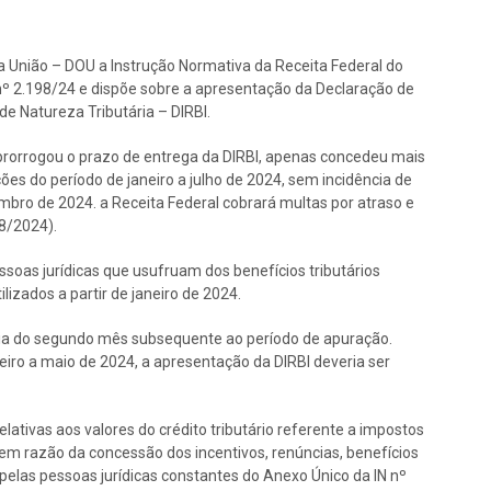
da União – DOU a Instrução Normativa da Receita Federal do
B nº 2.198/24 e dispõe sobre a apresentação da Declaração de
de Natureza Tributária – DIRBI.
prorrogou o prazo de entrega da DIRBI, apenas concedeu mais
es do período de janeiro a julho de 2024, sem incidência de
embro de 2024. a Receita Federal cobrará multas por atraso e
98/2024).
ssoas jurídicas que usufruam dos benefícios tributários
lizados a partir de janeiro de 2024.
dia do segundo mês subsequente ao período de apuração.
iro a maio de 2024, a apresentação da DIRBI deveria ser
ativas aos valores do crédito tributário referente a impostos
 em razão da concessão dos incentivos, renúncias, benefícios
pelas pessoas jurídicas constantes do Anexo Único da IN nº