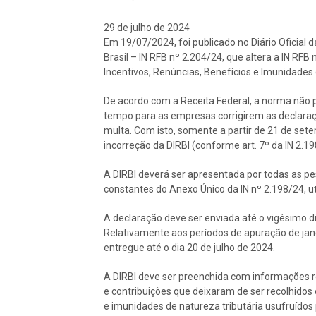
29 de julho de 2024
Em 19/07/2024, foi publicado no Diário Oficial 
Brasil – IN RFB nº 2.204/24, que altera a IN RF
Incentivos, Renúncias, Benefícios e Imunidades 
De acordo com a Receita Federal, a norma não 
tempo para as empresas corrigirem as declaraçõ
multa. Com isto, somente a partir de 21 de set
incorreção da DIRBI (conforme art. 7º da IN 2.1
A DIRBI deverá ser apresentada por todas as pe
constantes do Anexo Único da IN nº 2.198/24, uti
A declaração deve ser enviada até o vigésimo 
Relativamente aos períodos de apuração de jane
entregue até o dia 20 de julho de 2024.
A DIRBI deve ser preenchida com informações rel
e contribuições que deixaram de ser recolhidos
e imunidades de natureza tributária usufruídos 