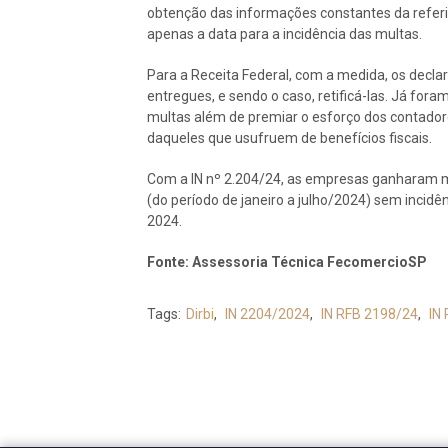
obtenção das informações constantes da referi
apenas a data para a incidência das multas.
Para a Receita Federal, com a medida, os decla
entregues, e sendo o caso, retificá-las. Já for
multas além de premiar o esforço dos contadore
daqueles que usufruem de benefícios fiscais.
Com a IN nº 2.204/24, as empresas ganharam ma
(do período de janeiro a julho/2024) sem incidê
2024.
Fonte: Assessoria Técnica FecomercioSP
Tags:
Dirbi
,
IN 2204/2024
,
IN RFB 2198/24
,
IN