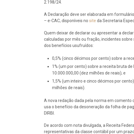
2.198/24.
A Declaração deve ser elaborada em formulários
– e-CAC, disponíveis no
site
da Secretaria Especi
Quem deixar de declarar ou apresentar a declar
calculadas por mês ou fração, incidentes sobre s
dos benefícios usufruídos:
0,5% (cinco décimos por cento) sobre a rece
1% (um por cento) sobre a receita bruta de
10.000.000,00 (dez milhões de reais); e
1,5% (um inteiro e cinco décimos por cento
milhões de reais).
A nova redação dada pela norma em comento co
usa o benefício da desoneração da folha de pag
DIRBI.
De acordo com nota divulgada, a Receita Fede
representativas da classe contábil por um pra