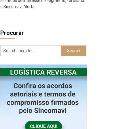
assuntos de interesse do segmento, foi criado
o Sincomavi Alerta.
Procurar