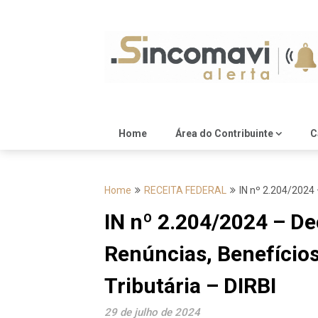
Skip
to
content
Home
Área do Contribuinte
C
Home
RECEITA FEDERAL
IN nº 2.204/2024 
IN nº 2.204/2024 – De
Renúncias, Benefício
Tributária – DIRBI
29 de julho de 2024