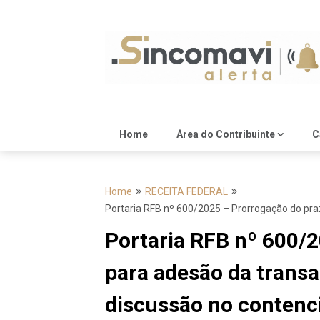
Skip
to
content
Home
Área do Contribuinte
C
Home
RECEITA FEDERAL
Portaria RFB nº 600/2025 – Prorrogação do praz
Portaria RFB nº 600/
para adesão da transa
discussão no contenci