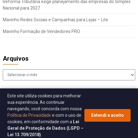
Reforma Tributária exige planejamento das empresas do Simples
Nacional para 2027
Mavinho Redes Sociais e Campanhas para Lojas – Lite
Mavinho Formação de Vendedores PRO
Arquivos
Arquivos
Este site utiliza cookies para melhorar
sua experiência. Ao continuar
navegando, você concorda com nossa
Política de Privacidade
e com o uso de
Entendi e aceito
cookies, em conformidade com a
Lei
© 2026 Sincomavi Alerta
| WordPress Theme by
Superb WordPress
Geral de Proteção de Dados (LGPD –
Themes
Lei 13.709/2018)
.
Back to Top ↑