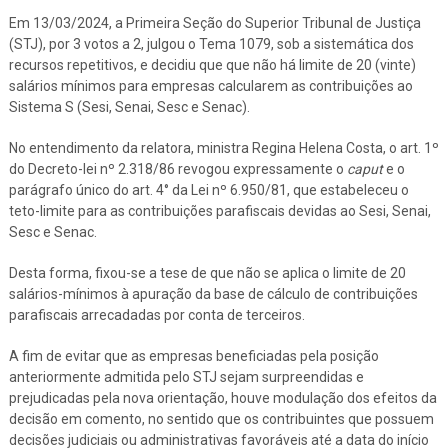
Em 13/03/2024, a Primeira Seção do Superior Tribunal de Justiça
(STJ), por 3 votos a 2, julgou o Tema 1079, sob a sistemática dos
recursos repetitivos, e decidiu que que não há limite de 20 (vinte)
salários mínimos para empresas calcularem as contribuições ao
Sistema S (Sesi, Senai, Sesc e Senac).
No entendimento da relatora, ministra Regina Helena Costa, o art. 1º
do Decreto-lei nº 2.318/86 revogou expressamente o
caput
e o
parágrafo único do art. 4° da Lei nº 6.950/81, que estabeleceu o
teto-limite para as contribuições parafiscais devidas ao Sesi, Senai,
Sesc e Senac.
Desta forma, fixou-se a tese de que não se aplica o limite de 20
salários-mínimos à apuração da base de cálculo de contribuições
parafiscais arrecadadas por conta de terceiros.
A fim de evitar que as empresas beneficiadas pela posição
anteriormente admitida pelo STJ sejam surpreendidas e
prejudicadas pela nova orientação, houve modulação dos efeitos da
decisão em comento, no sentido que os contribuintes que possuem
decisões judiciais ou administrativas favoráveis até a data do início