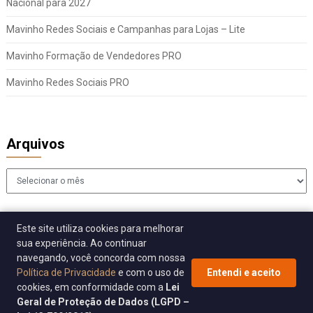
Nacional para 2027
Mavinho Redes Sociais e Campanhas para Lojas – Lite
Mavinho Formação de Vendedores PRO
Mavinho Redes Sociais PRO
Arquivos
Arquivos
Este site utiliza cookies para melhorar
sua experiência. Ao continuar
navegando, você concorda com nossa
Política de Privacidade
e com o uso de
Entendi e aceito
cookies, em conformidade com a
Lei
© 2026 Sincomavi Alerta
| WordPress Theme by
Superb WordPress
Geral de Proteção de Dados (LGPD –
Themes