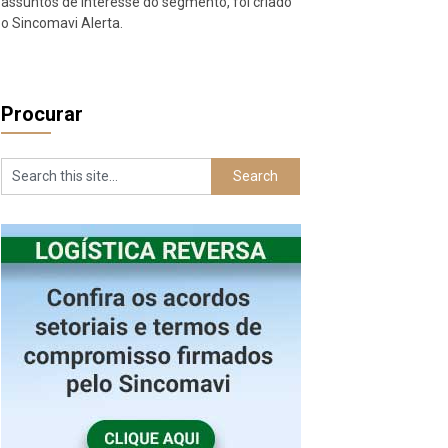
assuntos de interesse do segmento, foi criado
o Sincomavi Alerta.
Procurar