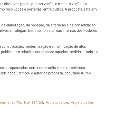
z diretrizes para a padronização, a modernização e a
omo resoluções e portarias, entre outros. A proposta está em
ta da elaboração, da redação, da alteração e da consolidação
mativos infralegais, bem como a normas internas dos Poderes
de consolidação, modernização e simplificação de atos
 publicar um relatório anual sobre aquelas medidas e sobre a
ções ultrapassadas, sem numeração e com problemas
blicidade”, criticou o autor da proposta, deputado Aureo
mentar 95/98
,
PLP 114/24
,
Projeto de Lei
,
Projeto de Lei