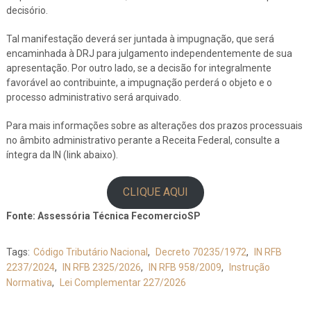
decisório.
Tal manifestação deverá ser juntada à impugnação, que será
encaminhada à DRJ para julgamento independentemente de sua
apresentação. Por outro lado, se a decisão for integralmente
favorável ao contribuinte, a impugnação perderá o objeto e o
processo administrativo será arquivado.
Para mais informações sobre as alterações dos prazos processuais
no âmbito administrativo perante a Receita Federal, consulte a
íntegra da IN (link abaixo).
CLIQUE AQUI
Fonte: Assessória Técnica FecomercioSP
Tags:
Código Tributário Nacional
,
Decreto 70235/1972
,
IN RFB
2237/2024
,
IN RFB 2325/2026
,
IN RFB 958/2009
,
Instrução
Normativa
,
Lei Complementar 227/2026