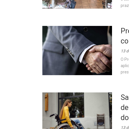
prazo
Pr
co
13 d
O Pr
apli
pres
Sa
de
do
13 d