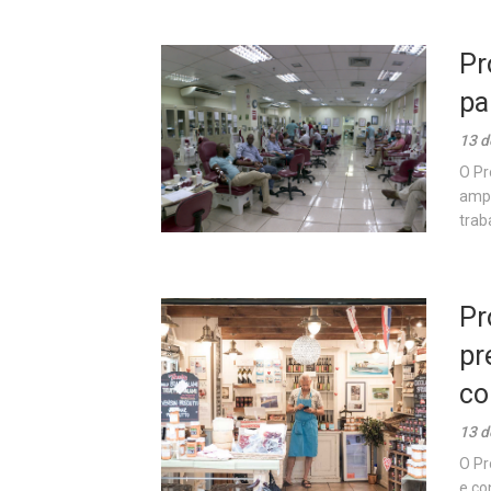
Pr
pa
13 d
O Pr
ampl
traba
Pr
pr
co
13 d
O Pr
e co