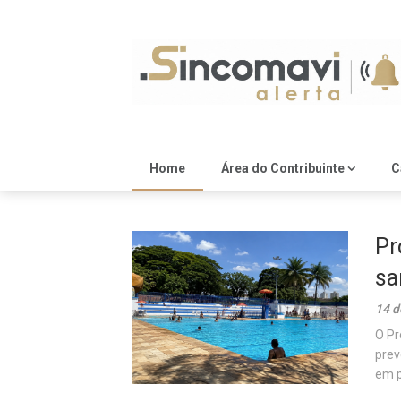
Skip
to
content
Home
Área do Contribuinte
C
Pr
sa
14 d
O Pr
prev
em p