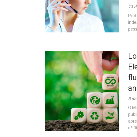
13 d
Prot
inde
pess
Lo
El
fl
an
3 de
O Mi
publ
apre
nº 0