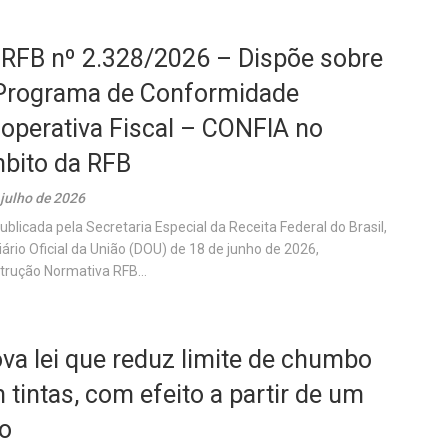
 RFB nº 2.328/2026 – Dispõe sobre
Programa de Conformidade
operativa Fiscal – CONFIA no
bito da RFB
 julho de 2026
publicada pela Secretaria Especial da Receita Federal do Brasil,
iário Oficial da União (DOU) de 18 de junho de 2026,
strução Normativa RFB...
va lei que reduz limite de chumbo
 tintas, com efeito a partir de um
o