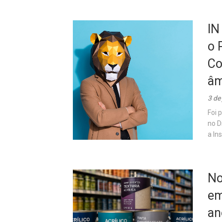
IN
o 
Co
âm
3 de
Foi 
no D
a In
No
em
an