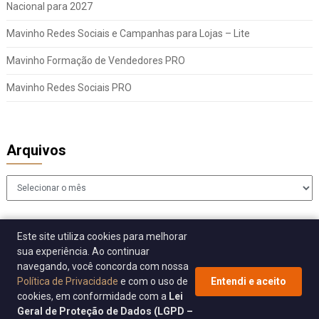
Nacional para 2027
Mavinho Redes Sociais e Campanhas para Lojas – Lite
Mavinho Formação de Vendedores PRO
Mavinho Redes Sociais PRO
Arquivos
Arquivos
Este site utiliza cookies para melhorar
sua experiência. Ao continuar
navegando, você concorda com nossa
Política de Privacidade
e com o uso de
Entendi e aceito
cookies, em conformidade com a
Lei
© 2026 Sincomavi Alerta
| WordPress Theme by
Superb WordPress
Geral de Proteção de Dados (LGPD –
Themes