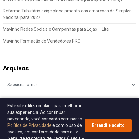
Reforma Tributária exige planejamento das empresas do Simples
Nacional para 2027
Mavinho Redes Sociais e Campanhas para Lojas – Lite
Mavinho Formação de Vendedores PRO
Arquivos
Arquivos
Este site utiliza cookies para melhorar
sua experiência. Ao continuar
navegando, você concorda com nossa
Política de Privacidade
e com o uso de
Entendi e aceito
cookies, em conformidade com a
Lei
© 2026 Sincomavi Alerta
| WordPress Theme by
Superb WordPress
Geral de Proteção de Dados (LGPD –