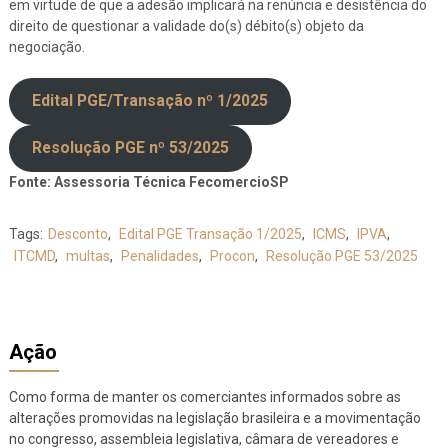
em virtude de que a adesão implicará na renúncia e desistência do
direito de questionar a validade do(s) débito(s) objeto da
negociação.
Edital PGE/Transação nº 1/2025
Resolução PGE nº 53/2025
Fonte: Assessoria Técnica FecomercioSP
Tags:
Desconto
,
Edital PGE Transação 1/2025
,
ICMS
,
IPVA
,
ITCMD
,
multas
,
Penalidades
,
Procon
,
Resolução PGE 53/2025
Ação
Como forma de manter os comerciantes informados sobre as
alterações promovidas na legislação brasileira e a movimentação
no congresso, assembleia legislativa, câmara de vereadores e