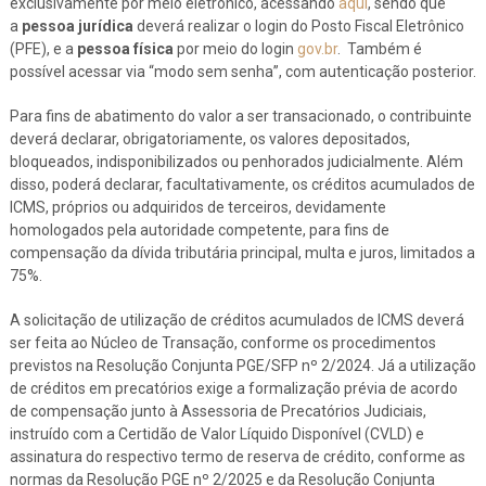
exclusivamente por meio eletrônico, acessando
aqui
, sendo que
a
pessoa jurídica
deverá realizar o login do Posto Fiscal Eletrônico
(PFE), e a
pessoa física
por meio do login
gov.br
. Também é
possível acessar via “modo sem senha”, com autenticação posterior.
Para fins de abatimento do valor a ser transacionado, o contribuinte
deverá declarar, obrigatoriamente, os valores depositados,
bloqueados, indisponibilizados ou penhorados judicialmente. Além
disso, poderá declarar, facultativamente, os créditos acumulados de
ICMS, próprios ou adquiridos de terceiros, devidamente
homologados pela autoridade competente, para fins de
compensação da dívida tributária principal, multa e juros, limitados a
75%.
A solicitação de utilização de créditos acumulados de ICMS deverá
ser feita ao Núcleo de Transação, conforme os procedimentos
previstos na Resolução Conjunta PGE/SFP nº 2/2024. Já a utilização
de créditos em precatórios exige a formalização prévia de acordo
de compensação junto à Assessoria de Precatórios Judiciais,
instruído com a Certidão de Valor Líquido Disponível (CVLD) e
assinatura do respectivo termo de reserva de crédito, conforme as
normas da Resolução PGE nº 2/2025 e da Resolução Conjunta